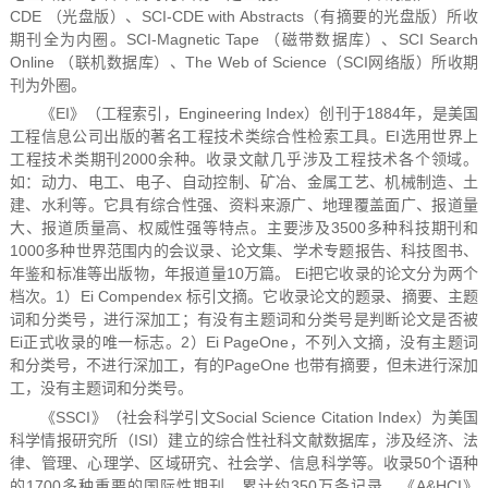
CDE （光盘版）、SCI-CDE with Abstracts（有摘要的光盘版）所收
期刊全为内圈。SCI-Magnetic Tape （磁带数据库）、SCI Search
Online （联机数据库）、The Web of Science（SCI网络版）所收期
刊为外圈。
《EI》（工程索引，Engineering Index）创刊于1884年，是美国
工程信息公司出版的著名工程技术类综合性检索工具。EI选用世界上
工程技术类期刊2000余种。收录文献几乎涉及工程技术各个领域。
如：动力、电工、电子、自动控制、矿冶、金属工艺、机械制造、土
建、水利等。它具有综合性强、资料来源广、地理覆盖面广、报道量
大、报道质量高、权威性强等特点。主要涉及3500多种科技期刊和
1000多种世界范围内的会议录、论文集、学术专题报告、科技图书、
年鉴和标准等出版物，年报道量10万篇。 Ei把它收录的论文分为两个
档次。1）Ei Compendex 标引文摘。它收录论文的题录、摘要、主题
词和分类号，进行深加工；有没有主题词和分类号是判断论文是否被
Ei正式收录的唯一标志。2）Ei PageOne，不列入文摘，没有主题词
和分类号，不进行深加工，有的PageOne 也带有摘要，但未进行深加
工，没有主题词和分类号。
《SSCI》（社会科学引文Social Science Citation Index）为美国
科学情报研究所（ISI）建立的综合性社科文献数据库，涉及经济、法
律、管理、心理学、区域研究、社会学、信息科学等。收录50个语种
的1700多种重要的国际性期刊，累计约350万条记录。《A&HCI》