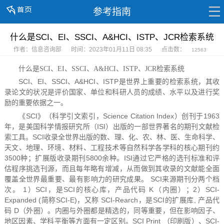
参考指南
什么是SCI、EI、SSCI、A&HCI、ISTP、JCR检索系统
作者：信息咨询部
时间：2023年01月11日 08:35
点击数：
12563
什么是SCI、EI、SSCI、A&HCI、ISTP、JCR检索系统
SCI、EI、SSCI、A&HCI、ISTP是世界上重要的检索系统，其收
录论文的状况是评价国家、单位和科研人员的成绩、水平以及进行奖
励的重要依据之一。
《SCI》（科学引文索引，Science Citation Index）创刊于1963
年，是美国科学情报研究所（ISI）出版的一部世界著名的期刊文献检
索工具。SCI收录全世界出版的数、理、化、农、林、医、生命科学、
天文、地理、环境、材料、工程技术等自然科学各学科的核心期刊约
3500种；扩展版收录期刊5800余种。ISI通过它严格的选刊标准和评
估程序挑选刊源，而且每年略有增减，从而做到其收录的文献能全面
覆盖全世界最重要、最有影响力的研究成果。 SCI来源期刊分两个档
次。 1）SCI，是SCI的核心库，产品代码 K（内圈）；2）SCI-
Expanded (简称SCI-E)，又称 SCI-Rearch，是SCI的扩展库, 产品代
码 D（外圈）。内圈与外圈都是精选的，同等重要，但在影响因子、
地区因素、学科平衡等方面有一定区别。SCI Print （印刷版）、SCI-