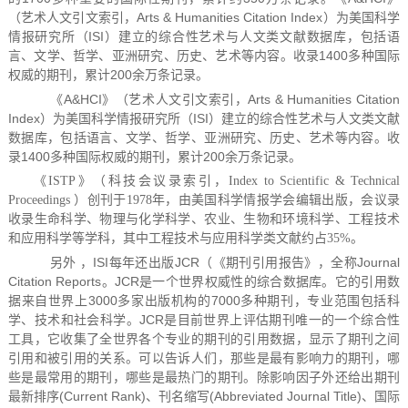
（艺术人文引文索引，Arts & Humanities Citation Index）为美国科学
情报研究所（ISI）建立的综合性艺术与人文类文献数据库，包括语
言、文学、哲学、亚洲研究、历史、艺术等内容。收录1400多种国际
权威的期刊，累计200余万条记录。
A&HCI
Arts & Humanities Citation
《
》（艺术人文引文索引，
Index
ISI
）为美国科学情报研究所（
）建立的综合性艺术与人文类文献
数据库，包括语言、文学、哲学、亚洲研究、历史、艺术等内容。收
1400
200
录
多种国际权威的期刊，累计
余万条记录。
《ISTP》（科技会议录索引，Index to Scientific & Technical
Proceedings ）创刊于1978年，由美国科学情报学会编辑出版，会议录
收录生命科学、物理与化学科学、农业、生物和环境科学、工程技术
和应用科学等学科，其中工程技术与应用科学类文献约占35%。
另外 ，ISI每年还出版JCR（《期刊引用报告》，全称Journal
Citation Reports。JCR是一个世界权威性的综合数据库。它的引用数
据来自世界上3000多家出版机构的7000多种期刊，专业范围包括科
学、技术和社会科学。JCR是目前世界上评估期刊唯一的一个综合性
工具，它收集了全世界各个专业的期刊的引用数据，显示了期刊之间
引用和被引用的关系。可以告诉人们，那些是最有影响力的期刊，哪
些是最常用的期刊，哪些是最热门的期刊。除影响因子外还给出期刊
最新排序(Current Rank)、刊名缩写(Abbreviated Journal Title)、国际