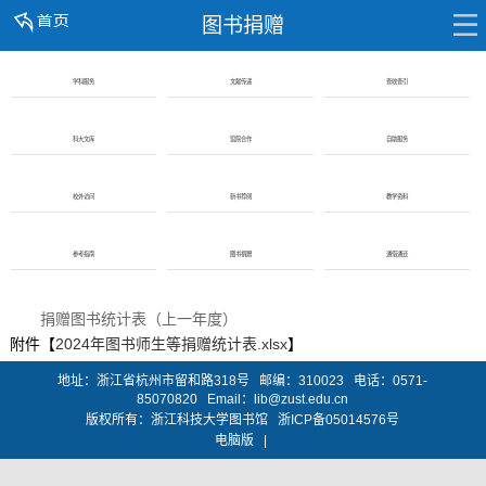
图书捐赠
学科服务
文献传递
查收查引
科大文库
馆院合作
自助服务
校外访问
新书荐阅
教学资料
参考指南
图书捐赠
通借通还
捐赠图书统计表（上一年度）
附件【
2024年图书师生等捐赠统计表.xlsx
】
地址：浙江省杭州市留和路318号 邮编：310023 电话：0571-
85070820 Email：lib@zust.edu.cn
版权所有：浙江科技大学图书馆 浙ICP备05014576号
电脑版
|