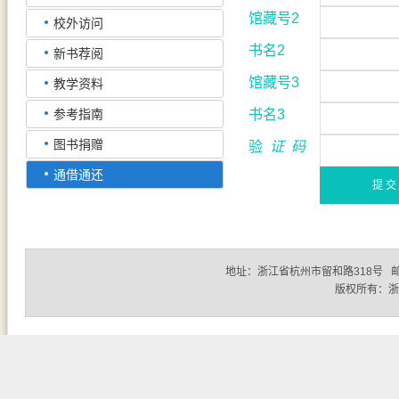
馆藏号2
校外访问
书名2
新书荐阅
馆藏号3
教学资料
参考指南
书名3
图书捐赠
验
证
码
通借通还
地址：浙江省杭州市留和路318号 邮编：310
版权所有：浙江