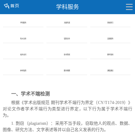
学科服务
学科服务
文献传递
查收查引
科大文库
馆院合作
自助服务
校外访问
新书荐阅
教学资料
参考指南
图书捐赠
通借通还
一、学术不端检测
根据《学术出版规范 期刊学术不端行为界定（CY/T174-2019）》
对论文作者学术不端行为类型进行界定，以下行为属于学术不端行
为。
1. 剽窃（plagiarism）：采用
不当手段，窃取他人的观点、数据、
图像、研究方法、文字表述等并以自己名义发表的行为。