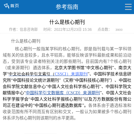
参考指南
什么是核心期刊
作者：信息咨询部
时间：2022年12月23日 15:36
点击数：
3900
什么是核心期刊
核心期刊一般指某学科的核心期刊，即是指刊载与某一学科领
域有关的信息较多，且水平较高，能够反映该学科最新成果和前沿动
态，受到该专业读者特别关注的那些期刊。目前国内有7个核心期刊
（或来源期刊）遴选体系，
北京大学图书馆“中文核心期刊”、南京大
学“
中文社会科学引文索引（
CSSCI
）来源期刊
”、中国科学技术信息研
究所“中国科技论文统计源期刊”（又称“中国科技核心期刊”）、中国社
会科学院文献信息中心“中国人文社会科学核心期刊”、中国科学院文
献情报中心“
中国科学引文数据库（
CSCD）来源期刊
”、中国人文社会
科学学报学会“中国人文社科学报核心期刊”以及万方数据股份有限公
司正在建设中的“中国核心期刊遴选数据库”。
各体系由于遴选标准和
收录范围有所不同而互有区别和交叉，一般认为如果被多个核心期刊
体系评为核心期刊则该期刊的水平更高。