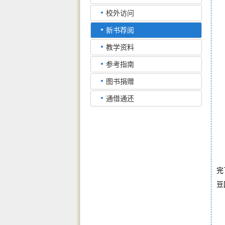
校外访问
新书荐阅
教学资料
参考指南
图书捐赠
通借通还
完
豆