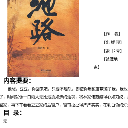
【作 者】
【出 版 项】
【索 书 号】
【馆藏地
点】
内容提要：
他想，豆豆，你回来吧，只要不越轨，即使你用谎言欺骗了我，我也
了，时间就像一口硕大无比滚烫如沸的油锅，将林家伟煎熬得心如刀绞，
回家，再下车看看豆豆家的后窗户，窗帘拉扯得严严实实，在乳白色的灯
目 录：
无...