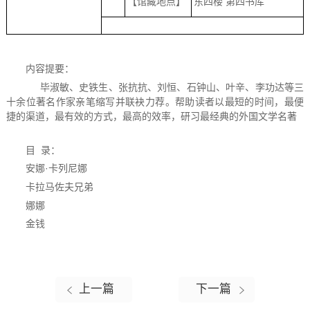
【馆藏地点】
东四楼 第四书库
内容提要：
毕淑敏、史铁生、张抗抗、刘恒、石钟山、叶辛、李功达等三
十余位著名作家亲笔缩写并联袂力荐。帮助读者以最短的时间，最便
捷的渠道，最有效的方式，最高的效率，研习最经典的外国文学名著
目 录：
安娜·卡列尼娜
卡拉马佐夫兄弟
娜娜
金钱
上一篇
下一篇