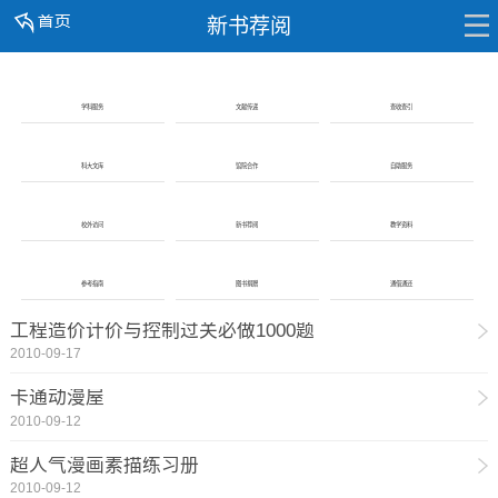
新书荐阅
学科服务
文献传递
查收查引
科大文库
馆院合作
自助服务
校外访问
新书荐阅
教学资料
参考指南
图书捐赠
通借通还
工程造价计价与控制过关必做1000题
2010-09-17
卡通动漫屋
2010-09-12
超人气漫画素描练习册
2010-09-12