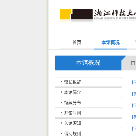
首页
本馆概况
本馆概况
首
馆长致辞
[
本馆简介
[
馆藏分布
[
开馆时间
[
入馆须知
[
借阅规则