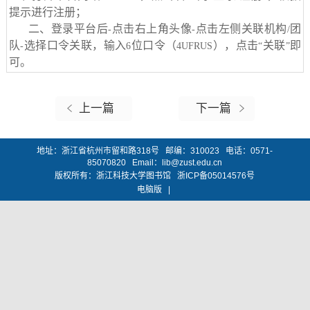
提示进行注册；
二、登录平台后
点击右上角头像
点击左侧关联机构
团
-
-
/
队
选择口令关联，输入
位口令（
），点击
关联
即
-
6
4UFRUS
“
”
可。
上一篇
下一篇
地址：浙江省杭州市留和路318号 邮编：310023 电话：0571-
85070820 Email：lib@zust.edu.cn
版权所有：浙江科技大学图书馆 浙ICP备05014576号
电脑版
|