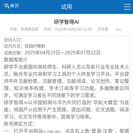
试用
研学智得AI
作者：资源建设部
时间：2025年04月23日 14:56
点击数：
293
访问入口：
访问方式：校园IP限制
2025
年
04
月
23
日
—2025
年
07
月
22
日
试用日期：
数据库简介
研学平台是面向高校师生、科研人员以及各行业专业技术人
员，融合专业内容和学习工具的个人终身学习平台。平台提
供中外文献检索、文献管理、文献阅读、论文创作、笔记整
理、知识体系构建、学术订阅等学习功能。多端数据云同
步，可满足学习者在不同场景下的学习需求。
研学智得
以中国知网与华为共同打造的
华知大模型
为底
AI
“
”
座，将国产
应用于产生思路、提出问题、论文选题、阅读
AI
学习、论文写作等场景中，提高学习效率。
账号绑定方式：
一、
打开平台网站
，点击右上角
登录
注册
，根据
x.cnki.net
“
/
”