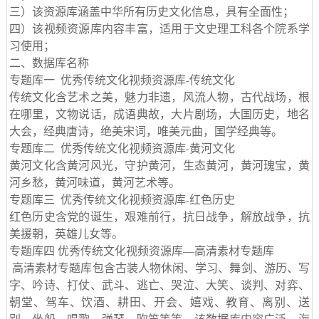
三）该资源库涵盖中华所有历史文化信息，具有全面性；
四）该视频资源库内容丰富，适用于文史理工科各个院系学
习使用；
二、数据库名称
专题库一 优秀传统文化视频资源库
传统文化
-
传统文化含艺术之美，魅力非遗，风流人物，古代战场，根
在哪里，文物说话，成语典故，大片剧场，大国历史，地名
大会，经典唐诗，绝美宋词，唯美元曲，国学经典等。
专题库二 优秀传统文化视频资源库
黄河文化
-
黄河文化含黄河风光，守护黄河，生态黄河，黄河瑰宝，黄
河乡愁，黄河味道，黄河艺术等。
专题库三 优秀传统文化视频资源库
红色历史
-
红色历史含党的诞生，艰难前行，抗日战争，解放战争，抗
美援朝，英雄儿女等。
专题库四
优秀传统文化视频资源库—高清素材专题库
高清素材专题库包含古装人物休闲、学习、舞剑、游历、写
字、吟诗、打仗、武斗、逃亡、哭泣、大笑、谈判、对弈、
朝堂、驾车、饮酒、耕田、开会、嬉戏、教育、离别、送