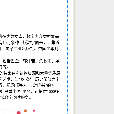
的在线数据库，数字内容类型覆盖
有
10
万余种正版数字图书，汇集近
社、电子工业出版社、中国少年儿
，包括巴金、郭沫若、余秋雨、梁
真等。
的独家有声读物资源和大量优质原
声艺术、当代小说、历史武侠等多
霖、纪涵邦等人。以
“
听书
”
的方
线
“
书香中国
”
平台，还提供
1000
多
站式数字阅读服务。