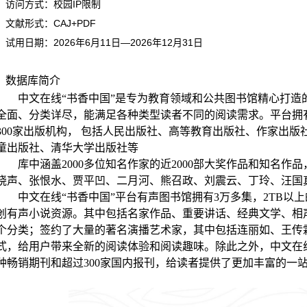
访问方式：校园IP限制
文献形式：CAJ+PDF
试用日期：2026年6月11日—2026年12月31日
数据库简介
中文在线
“
书香中国
”
是专为教育领域和公共图书馆精心打造
全面、分类详尽，能满足各种类型读者不同的阅读需求。平台拥
300
家出版机构， 包括人民出版社、高等教育出版社、作家出版
童出版社、清华大学出版社等
库中涵盖
2000
多位知名作家的近
2000
部大奖作品和知名作品
晓声、张恨水、贾平凹、二月河、熊召政、刘震云、丁玲、汪国
中文在线“书香中国”平台有声图书馆拥有
3
万多集，
2TB
以上
创有声小说资源。其中包括名家作品、重要讲话、经典文学、相
个分类；签约了大量的著名演播艺术家，其中包括连丽如、王传
式，给用户带来全新的阅读体验和阅读趣味。除此之外，中文在
种畅销期刊和超过
300
家国内报刊，给读者提供了更加丰富的一