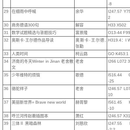
-8
29
在细雨中呼喊
余华
I247.57 Y7
2
30
商务德语300句
解容
H33 X502
31
数学试题精选与答题技巧
富景隆
O13-44 F9
32
奥斯卡·王尔德作品导读
奥斯卡·王尔德,
H319.4：I 
张勤
33
人类时间
柯云路
GO K453:1
34
济南的冬天Winter in Jinan 老舍散
老舍
I266 L072 
文
35
少年维特的烦恼
歌德
I516.44 
-25
36
骆驼祥子
老舍
I246.57 L0
10
37
美丽新世界= Brave new world
赫胥黎
I561.45 
-10
38
呼兰河传赵蘅插图本
萧红
I246.57 X3
39
三体Ⅱ 黑暗森林
刘慈欣
I247.55 
-2:2