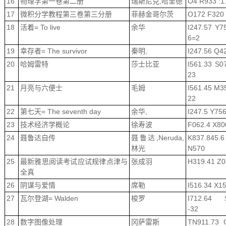
16
物理学第一卷第二册
瑞斯尼克,哈里德
O4 R933 :1
17
微积分学教程第三卷第三分册
菲赫金哥尔茨
O172 F320 
18
活着= To live
余华
I247.57 Y7
6=2
19
幸存者= The survivor
秦明,
I247.56 Q4
20
哈姆雷特
莎士比亚
I561.33 S0
23
21
月亮与六便士
毛姆
I561.45 M3
22
22
第七天= The seventh day
余华,
I247.5 Y75
23
技术经济学概论
徐寿波
F062.4 X80
24
聂鲁达自传
聂鲁达,Neruda,
K837.845.6
林光
N570
25
最新雅思阅读考试应试规律点津与
张成羽
H319.41 Z0
全真
26
阴谋与爱情
席勒
I516.34 X15
27
瓦尔登湖= Walden
梭罗
I712.64 
-32
28
数字图像处理
冈萨雷斯
TN911.73 