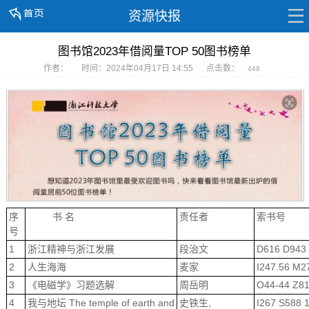
资源快报
图书馆2023年借阅量TOP 50图书榜单
作者：
时间：2024年04月17日 14:55
点击数：
448
序
书 名
责任者
索书号
号
1
浙江精神与浙江发展
段治文
D616 D943
2
人生海海
麦家
I247.56 M2
3
《电磁学》习题选解
周岳明
O44-44 Z8
4
我与地坛 The temple of earth and
史铁生,
I267 S588 