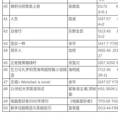
40
微积分经管类上册
吴赣昌
O172 W
3=5:1
41
人生
路遥
I247.57 
4=2
42
白夜行
东野圭吾
I313.45 
3=2
43
现实一种
余华
I247.7 Y755
44
局外人
加缪
I565.45 J2
27
45
正是橙黄橘绿时
肖复兴
I267 X292 
46
乞力马扎罗的雪海明威短篇小说精
海明威
I712.45 
选
28-11
47
文城= Wenchen a novel
余华
I247.57 Y7
48
21世纪大学英语测试
翟象俊主编,郑树
H31 S506:1
棠
49
电脑爱好者2002年增刊
《电脑爱好者》
TP3-55 T6
50
数学试题精选与答题技巧
富景隆
O13-44 F9