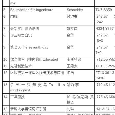
me
5
Bautabellen fur Ingenieure
Schneider
TU7 S359
6
围城
钱钟书
I247.57 
-2=2
7
最新实用德语语法
姚桂瑞
H334 Y357
8
许三观卖血记
余华
I247.57 
-5=3
9
第七天The seventh day
余华
I247.57 
7=2
10
你当像鸟飞往你的山Educated
韦斯特弗
I712.55 W5
11
先进制造技术
王隆太
TH166 W26
12
区块链第一课深入浅出技术与应用
陈浩
F713.361.3
C436
13
杀死一只知更鸟To kill a
哈珀·李
I712.45 L12
mockingbird
14
百年孤独
加.马尔克斯,黄
I775.45 M0
锦炎
15
新编大学英语词汇手册
刘琳
H313-51 L6