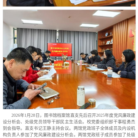
2026
年
1
月
28
日，图书馆档案馆直支先后召开
2025
年度党风廉政建
设分析会、处级党员领导干部民主生活会。校党委组织部干事程勇杰
到会指导。直支书记王静主持会议。两馆党政班子全体成员及内设机
构负责人参加了党风廉政建设分析会。两馆党政班子成员参加了处级