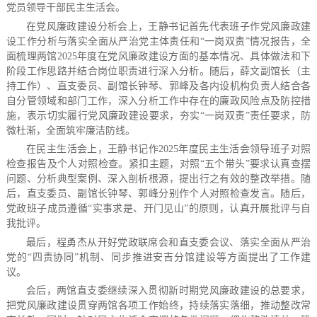
党员领导干部民主生活会。
在党风廉政建设分析会上，王静书记首先代表班子作党风廉政建
设工作分析与落实全面从严治党主体责任和“一岗双责”情况报告，全
面梳理两馆
2025
年度在党风廉政建设方面的基本情况、具体做法和下
阶段工作思路并结合岗位职责进行深入分析。随后，薛文副馆长（主
持工作）、直支委员、副馆长钟琴、郭峰及各内设机构负责人结合各
自分管领域和部门工作，深入分析工作中存在的廉政风险点及防控措
施，表示切实履行党风廉政建设要求，夯实
“
一岗双责
”
责任要求，防
微杜渐，全面筑牢廉洁防线。
在民主生活会上，王静书记作
2025
年度民主生活会领导班子对照
检查报告及个人对照检查。紧扣主题，对照“五个带头”要求认真查摆
问题、分析典型案例、深入剖析根源，提出行之有效的整改举措。随
后，直支委员、副馆长钟琴、郭峰分别作个人对照检查发言。随后，
党政班子成员遵循“实事求是、开门见山”的原则，认真开展批评与自
我批评。
最后，程勇杰从开好党政联席会和直支委会议、落实全面从严治
党的“四责协同”机制、同步推进安吉分馆建设等方面提出了工作建
议。
会后，两馆直支委继续深入贯彻新时期党风廉政建设的总要求，
把党风廉政建设贯穿两馆各项工作始终，持续落实落细，推动整改常