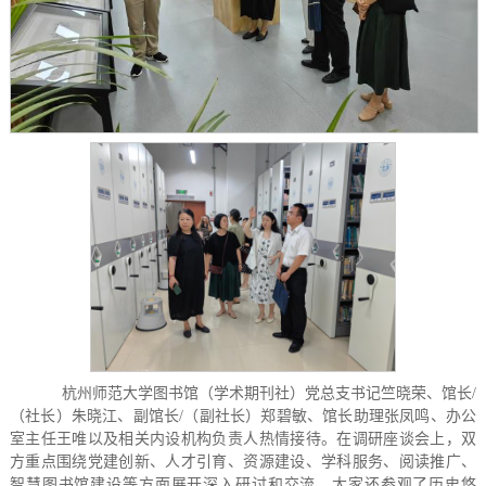
杭州师范大学图书馆（学术期刊社）
党总支书记竺晓荣、
馆长
/
（社长）朱晓江
、
副馆长
/（副社长）郑碧敏
、
馆长助理张凤鸣
、
办公
室主任王唯以及相关内设机构负责人热情接待。
在调研座谈会上，双
方重点
围绕
党建创新、人才引育、资源建设、
学科服务
、阅读推广、
智慧图书馆建设等方面展开深入研讨和交流。大家还参观了历史悠