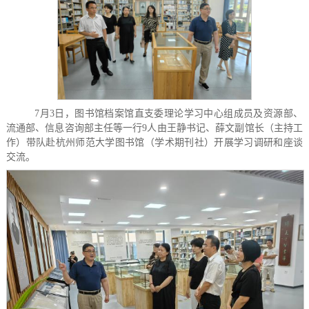
7
月
3日，
图书馆档案馆
直支委
理论学习中心组
成员及资源部、
流通部、信息咨询部主任等一行
9人
由王静书记
、
薛文副馆长
（主持工
作）
带队赴杭州
师范大学
图书馆（学术期刊社）开展
学
习调研和座谈
交流。